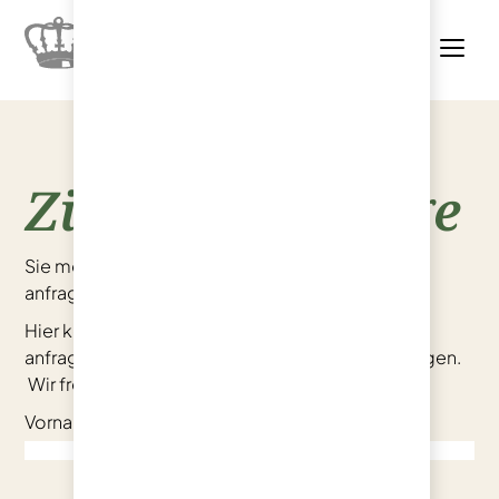
Zimmer-Anfrage
Sie möchten ein Zimmer bei uns buchen oder
anfragen? Dann sind Sie hier genau richtig!
Hier können Sie Ihre Zimmerreservierung und -
anfrage bequem online über unser Formular tätigen.
Wir freuen uns, Sie bald begrüßen zu dürfen!
Vorname
(erforderlich)